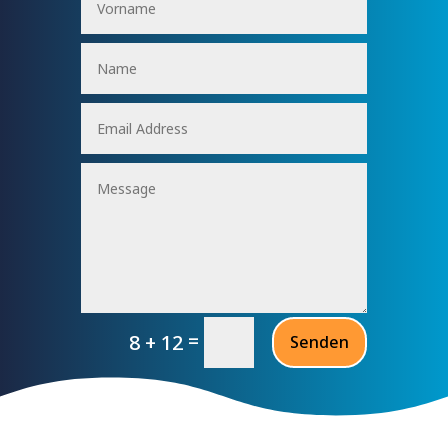
=
8 + 12
Senden